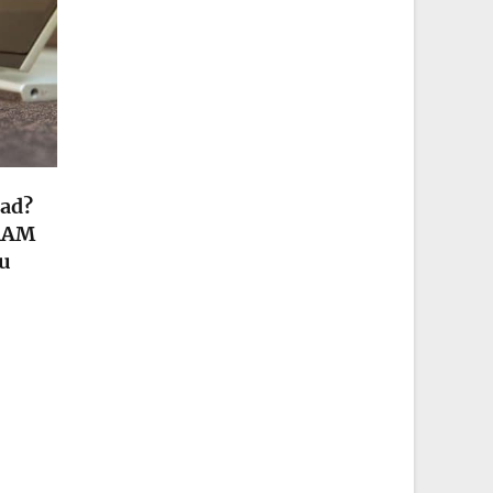
dad?
 RAM
tu