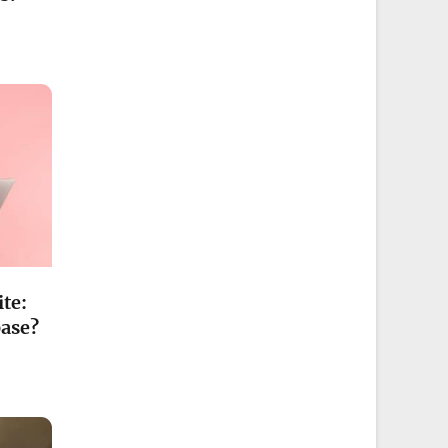
ite:
base?