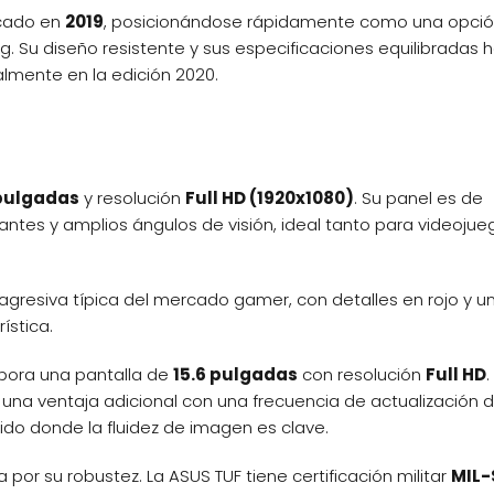
rcado en
2019
, posicionándose rápidamente como una opci
 Su diseño resistente y sus especificaciones equilibradas 
lmente en la edición 2020.
 pulgadas
y resolución
Full HD (1920x1080)
. Su panel es de
rantes y amplios ángulos de visión, ideal tanto para videojue
a agresiva típica del mercado gamer, con detalles en rojo y u
ística.
rpora una pantalla de
15.6 pulgadas
con resolución
Full HD
.
rece una ventaja adicional con una frecuencia de actualización 
pido donde la fluidez de imagen es clave.
por su robustez. La ASUS TUF tiene certificación militar
MIL-