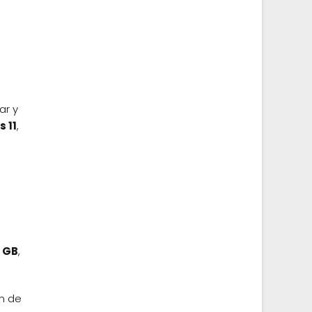
ar y
 11
,
2 GB
,
n de