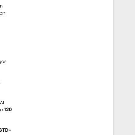
ón
han
gos
n
 Al
de
120
STD-