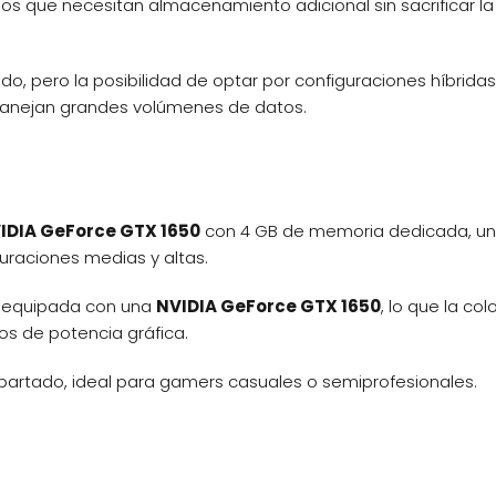
arios que necesitan almacenamiento adicional sin sacrificar la
, pero la posibilidad de optar por configuraciones híbridas
manejan grandes volúmenes de datos.
IDIA GeForce GTX 1650
con 4 GB de memoria dedicada, u
uraciones medias y altas.
tá equipada con una
NVIDIA GeForce GTX 1650
, lo que la co
os de potencia gráfica.
partado, ideal para gamers casuales o semiprofesionales.