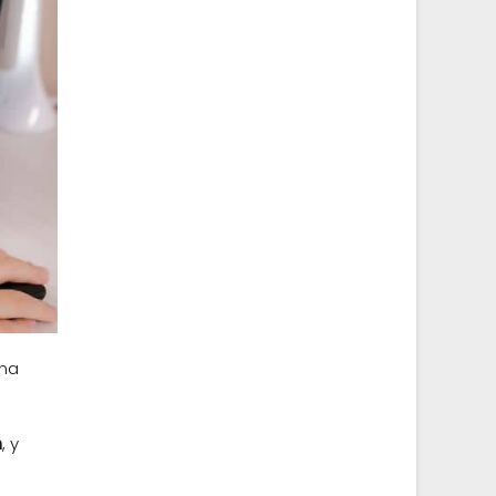
una
m
, y