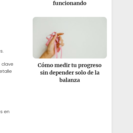
funcionando
s.
 clave
Cómo medir tu progreso
etalle
sin depender solo de la
balanza
as en