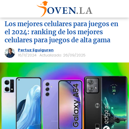
Los mejores celulares para juegos en
el 2024: ranking de los mejores
celulares para juegos de alta gama
Pertuz Eguiguren
16/11/2024
· Actualizado: 26/09/2025