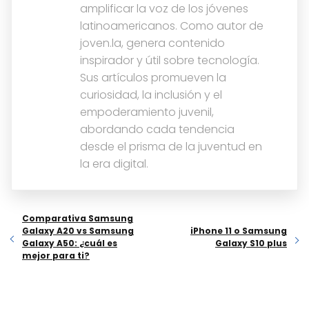
amplificar la voz de los jóvenes
latinoamericanos. Como autor de
joven.la, genera contenido
inspirador y útil sobre tecnología.
Sus artículos promueven la
curiosidad, la inclusión y el
empoderamiento juvenil,
abordando cada tendencia
desde el prisma de la juventud en
la era digital.
Comparativa Samsung
Galaxy A20 vs Samsung
iPhone 11 o Samsung
Galaxy A50: ¿cuál es
Galaxy S10 plus
mejor para ti?