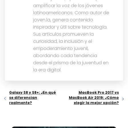
amplificar la voz de los jóvenes
latinoamericanos. Como autor de
joven.la, genera contenido
inspirador y útil sobre tecnología.
Sus artículos promueven la
curiosidad, la inclusión y el
empoderamiento juvenil,
abordando cada tendencia
desde el prisma de la juventud en
la era digital.
Galaxy S8 y S8+: ¿En qué
MacBook Pro 2017 vs
se diferencian
MacBook Air 2019: ¿Cómo
realmente?
elegir la mejor opción?