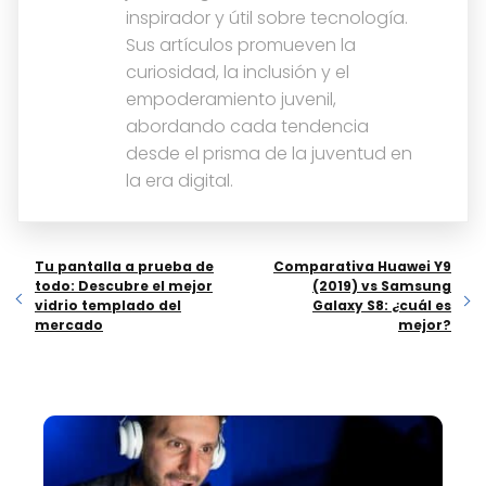
inspirador y útil sobre tecnología.
Sus artículos promueven la
curiosidad, la inclusión y el
empoderamiento juvenil,
abordando cada tendencia
desde el prisma de la juventud en
la era digital.
Tu pantalla a prueba de
Comparativa Huawei Y9
todo: Descubre el mejor
(2019) vs Samsung
vidrio templado del
Galaxy S8: ¿cuál es
mercado
mejor?