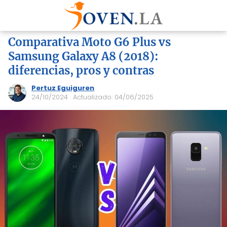
Comparativa Moto G6 Plus vs
Samsung Galaxy A8 (2018):
diferencias, pros y contras
Pertuz Eguiguren
24/10/2024
· Actualizado: 04/06/2025