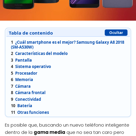
Tabla de contenido
Ocultar
1
¿Cuál smartphone es el mejor? Samsung Galaxy A8 2018
(SM-A530W)
2
Características del modelo
3
Pantalla
4
Sistema operativo
5
Procesador
6
Memoria
7
Cámara
8
Cámara frontal
9
Conectividad
10
Batería
11
Otras funciones
Es posible que, buscando un nuevo teléfono inteligente
dentro de la
gama media
que no sea tan caro pero