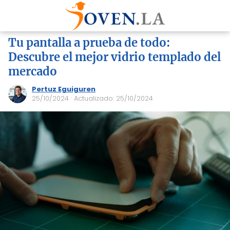
Tu pantalla a prueba de todo:
Descubre el mejor vidrio templado del
mercado
Pertuz Eguiguren
25/10/2024
· Actualizado: 25/10/2024