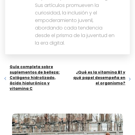
Sus artículos promueven la
curiosidad, la inclusión y el
empoderamiento juvenil,
abordando cada tendencia
desde el prisma de la juventud en
la era digital.
Guía completa sobre
suplementos de belleza:
¿Qué es la vitamina B1 y
Colágeno hidrolizado,
qué papel desempeña en
ácido hialurónico y
el organismo?
vitamina C