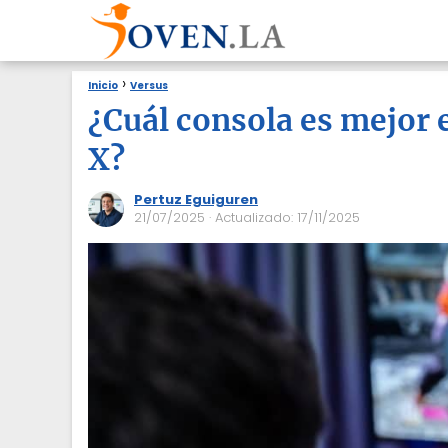
Inicio
Versus
¿Cuál consola es mejor
X?
Pertuz Eguiguren
21/07/2025
· Actualizado: 17/11/2025