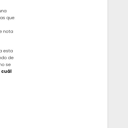
una
ras que
se nota
a esta
endo de
ómo se
n
cuál