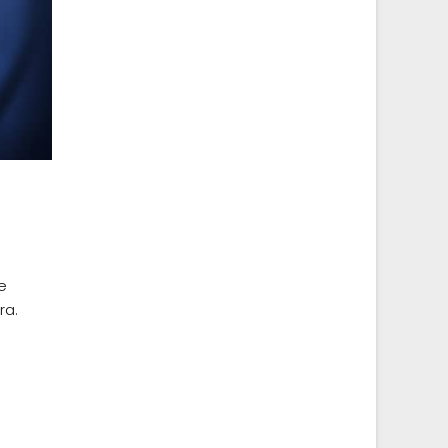
e
ra.