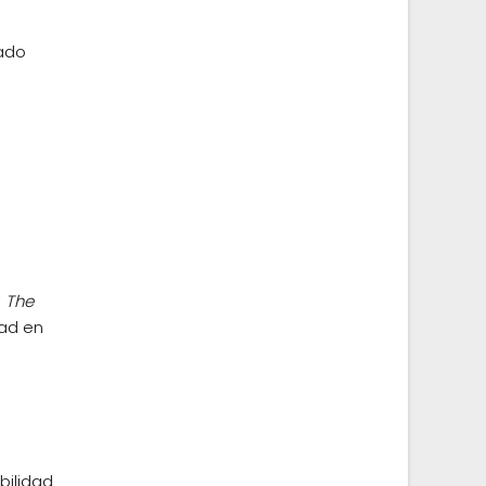
nado
,
The
dad en
bilidad