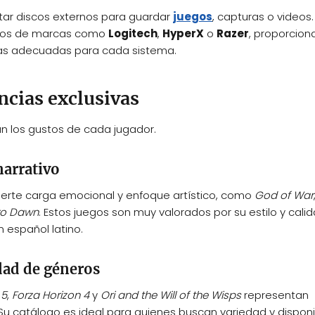
ar discos externos para guardar
juegos
, capturas o videos.
ios de marcas como
Logitech
,
HyperX
o
Razer
, proporcio
rgas adecuadas para cada sistema.
ncias exclusivas
ún los gustos de cada jugador.
narrativo
fuerte carga emocional y enfoque artístico, como
God of War
ro Dawn
. Estos juegos son muy valorados por su estilo y cali
n español latino.
dad de géneros
 5
,
Forza Horizon 4
y
Ori and the Will of the Wisps
representan
u catálogo es ideal para quienes buscan variedad y disponi