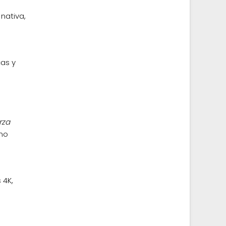
nativa,
cas y
rza
mo
 4K,