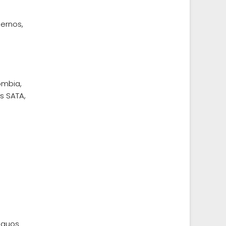
ernos,
ombia,
s SATA,
a
a
iguos