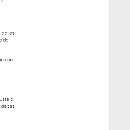
 de las
a de
nos en
juste a
e debes