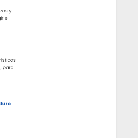
zas y
r el
ísticas
, para
 duro
d