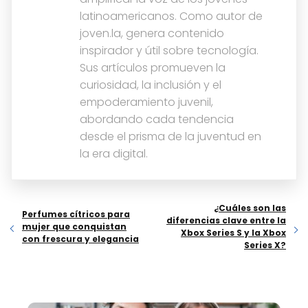
latinoamericanos. Como autor de
joven.la, genera contenido
inspirador y útil sobre tecnología.
Sus artículos promueven la
curiosidad, la inclusión y el
empoderamiento juvenil,
abordando cada tendencia
desde el prisma de la juventud en
la era digital.
¿Cuáles son las
Perfumes cítricos para
diferencias clave entre la
mujer que conquistan
Xbox Series S y la Xbox
con frescura y elegancia
Series X?