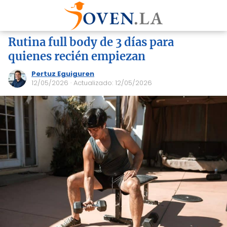
Rutina full body de 3 días para
quienes recién empiezan
Pertuz Eguiguren
12/05/2026
· Actualizado: 12/05/2026